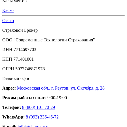
Калькулятор
Каско
Осаго
Страховой Брокер
ООО "Современные Технологии Страхования"
ИНН 7714697703
КПП 771401001
ОГРН 5077746871978
Главный офис
Адрес:
Московская обл., г. Реутов, ул. Октября, д. 28
Режим работы:
пн-пт 9:00-19:00
Телефон:
8 (800) 101-70-29
WhatsApp:
8 (993) 336-46-72
E-mail:
info@stsbroker.ru