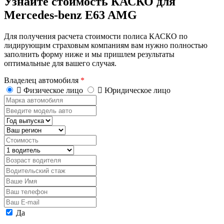
Узнайте стоимость КАСКО для
Mercedes-benz E63 AMG
Для получения расчета стоимости полиса КАСКО по
лидирующим страховым компаниям вам нужно полностью
заполнить форму ниже и мы пришлем результаты
оптимальные для вашего случая.
Владелец автомобиля
*
Физическое лицо
Юридическое лицо
Марка
автомобиля
Введите
модель
Год
авто
выпуска
Регион
Стоимость,
руб.
Водитель
Возраст
водителя
Водительский
стаж
Ваше
Имя
Ваш
телефон
Ваш
E-
Персональные
Да
mail
данные