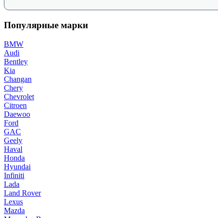
Популярные марки
BMW
Audi
Bentley
Kia
Changan
Chery
Chevrolet
Citroen
Daewoo
Ford
GAC
Geely
Haval
Honda
Hyundai
Infiniti
Lada
Land Rover
Lexus
Mazda