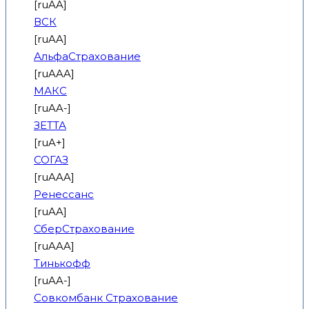
[ruAA]
ВСК
[ruAA]
АльфаСтрахование
[ruAAA]
МАКС
[ruAA-]
ЗЕТТА
[ruA+]
СОГАЗ
[ruAAA]
Ренессанс
[ruAA]
СберСтрахование
[ruAAA]
Тинькофф
[ruAA-]
Совкомбанк Страхование