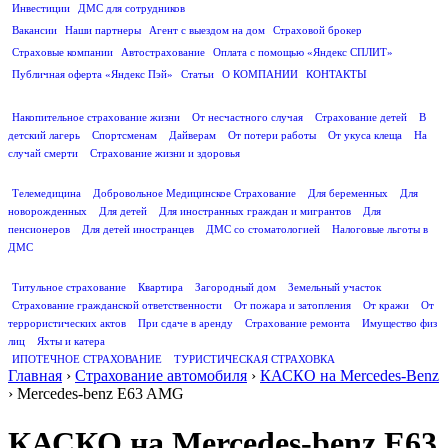
Инвестиции
ДМС для сотрудников
ПОЛЕЗНАЯ ИНФОРМАЦИЯ
Вакансии
Наши партнеры
Агент с выездом на дом
Страховой брокер
Страховые компании
Автострахование
Оплата с помощью «Яндекс СПЛИТ»
Публичная оферта «Яндекс Пэй»
Статьи
О КОМПАНИИ
КОНТАКТЫ
СТРАХОВАНИЕ ЖИЗНИ
Накопительное страхование жизни
От несчастного случая
Страхование детей
В
детский лагерь
Спортсменам
Дайверам
От потери работы
От укуса клеща
На
случай смерти
Страхование жизни и здоровья
ДМС
Телемедицина
Добровольное Медицинское Страхование
Для беременных
Для
новорожденных
Для детей
Для иностранных граждан и мигрантов
Для
пенсионеров
Для детей иностранцев
ДМС со стоматологией
Налоговые льготы в
ДМС
СТРАХОВАНИЕ ИМУЩЕСТВА
Титульное страхование
Квартира
Загородный дом
Земельный участок
Страхование гражданской ответственности
От пожара и затопления
От кражи
От
террористических актов
При сдаче в аренду
Страхование ремонта
Имущество физ
лиц
Яхты и катера
ИПОТЕЧНОЕ СТРАХОВАНИЕ
ТУРИСТИЧЕСКАЯ СТРАХОВКА
Главная
›
Страхование автомобиля
›
КАСКО на Mercedes-Benz
›
Mercedes-benz E63 AMG
КАСКО на Mercedes-benz E63