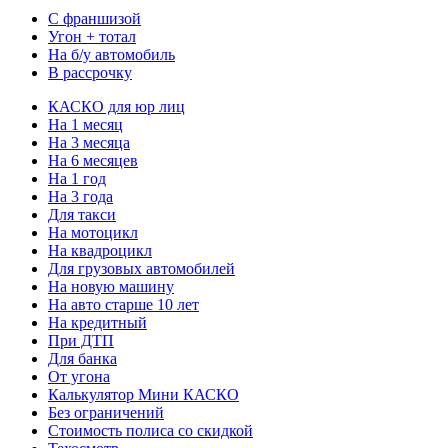
С франшизой
Угон + тотал
На б/у автомобиль
В рассрочку
КАСКО для юр лиц
На 1 месяц
На 3 месяца
На 6 месяцев
На 1 год
На 3 года
Для такси
На мотоцикл
На квадроцикл
Для грузовых автомобилей
На новую машину
На авто старше 10 лет
На кредитный
При ДТП
Для банка
От угона
Калькулятор Мини КАСКО
Без ограничений
Стоимость полиса со скидкой