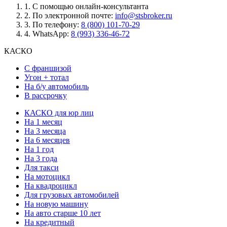
1.
С помощью онлайн-консультанта
2.
По электронной почте:
info@stsbroker.ru
3.
По телефону:
8 (800) 101-70-29
4.
WhatsApp:
8 (993) 336-46-72
КАСКО
С франшизой
Угон + тотал
На б/у автомобиль
В рассрочку
КАСКО для юр лиц
На 1 месяц
На 3 месяца
На 6 месяцев
На 1 год
На 3 года
Для такси
На мотоцикл
На квадроцикл
Для грузовых автомобилей
На новую машину
На авто старше 10 лет
На кредитный