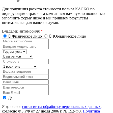
Для получения расчета стоимости полиса КАСКО по
лидирующим страховым компаниям вам нужно полностью
заполнить форму ниже и мы пришлем результаты
оптимальные для вашего случая.
Владелец автомобиля
*
Физическое лицо
Юридическое лицо
Марка
автомобиля
Введите
модель
Год
авто
выпуска
Регион
Стоимость,
руб.
Водитель
Возраст
водителя
Водительский
стаж
Ваше
Имя
Ваш
телефон
Ваш
E-
Персональные
Да
mail
данные
Я даю свое
согласие на обработку персональных данных
,
согласно ФЗ РФ от 27 июля 2006 г. № 152-ФЗ.
Политика