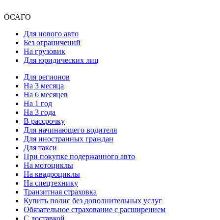
ОСАГО
Для нового авто
Без ограничений
На грузовик
Для юридических лиц
Для регионов
На 3 месяца
На 6 месяцев
На 1 год
На 3 года
В рассрочку
Для начинающего водителя
Для иностранных граждан
Для такси
При покупке подержанного авто
На мотоциклы
На квадроциклы
На спецтехнику
Транзитная страховка
Купить полис без дополнительных услуг
Обязательное страхование с расширением
С доставкой