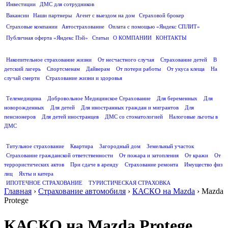
Инвестиции
ДМС для сотрудников
ПОЛЕЗНАЯ ИНФОРМАЦИЯ
Вакансии
Наши партнеры
Агент с выездом на дом
Страховой брокер
Страховые компании
Автострахование
Оплата с помощью «Яндекс СПЛИТ»
Публичная оферта «Яндекс Пэй»
Статьи
О КОМПАНИИ
КОНТАКТЫ
СТРАХОВАНИЕ ЖИЗНИ
Накопительное страхование жизни
От несчастного случая
Страхование детей
В
детский лагерь
Спортсменам
Дайверам
От потери работы
От укуса клеща
На
случай смерти
Страхование жизни и здоровья
ДМС
Телемедицина
Добровольное Медицинское Страхование
Для беременных
Для
новорожденных
Для детей
Для иностранных граждан и мигрантов
Для
пенсионеров
Для детей иностранцев
ДМС со стоматологией
Налоговые льготы в
ДМС
СТРАХОВАНИЕ ИМУЩЕСТВА
Титульное страхование
Квартира
Загородный дом
Земельный участок
Страхование гражданской ответственности
От пожара и затопления
От кражи
От
террористических актов
При сдаче в аренду
Страхование ремонта
Имущество физ
лиц
Яхты и катера
ИПОТЕЧНОЕ СТРАХОВАНИЕ
ТУРИСТИЧЕСКАЯ СТРАХОВКА
Главная
›
Страхование автомобиля
›
КАСКО на Mazda
›
Mazda
Protege
КАСКО на Mazda Protege