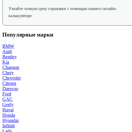
Узнайте точную цену страховки с помощью нашего онлайн-
калькуляторе.
Популярные марки
BMW
Audi
Bentley
Kia
Changan
Chery
Chevrolet
Citroen
Daewoo
Ford
GAC
Geely
Haval
Honda
Hyundai
Infiniti
Lada