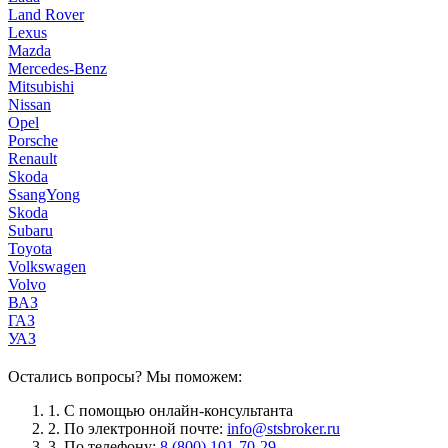
Land Rover
Lexus
Mazda
Mercedes-Benz
Mitsubishi
Nissan
Opel
Porsche
Renault
Skoda
SsangYong
Skoda
Subaru
Toyota
Volkswagen
Volvo
ВАЗ
ГАЗ
УАЗ
Остались вопросы? Мы поможем:
1.
С помощью онлайн-консультанта
2.
По электронной почте:
info@stsbroker.ru
3.
По телефону:
8 (800) 101-70-29