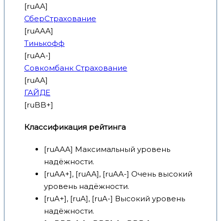
[ruAA]
СберСтрахование
[ruAAA]
Тинькофф
[ruAA-]
Совкомбанк Страхование
[ruAA]
ГАЙДЕ
[ruBB+]
Классификация рейтинга
[ruAAA] Максимальный уровень
надёжности.
[ruAA+], [ruAA], [ruAA-] Очень высокий
уровень надёжности.
[ruA+], [ruA], [ruA-] Высокий уровень
надёжности.