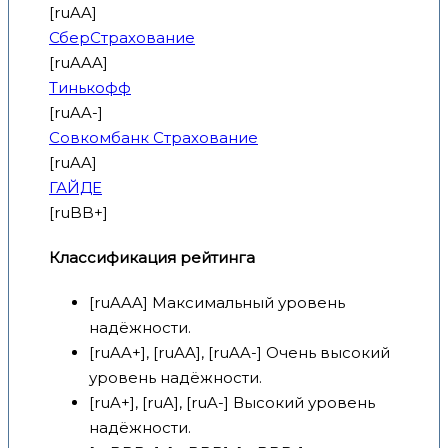
[ruAA]
СберСтрахование
[ruAAA]
Тинькофф
[ruAA-]
Совкомбанк Страхование
[ruAA]
ГАЙДЕ
[ruBB+]
Классификация рейтинга
[ruAAA] Максимальный уровень
надёжности.
[ruAA+], [ruAA], [ruAA-] Очень высокий
уровень надёжности.
[ruA+], [ruA], [ruA-] Высокий уровень
надёжности.