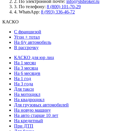
2.
По электронной почте:
info@stsbroker.ru
3.
По телефону:
8 (800) 101-70-29
4.
WhatsApp:
8 (993) 336-46-72
КАСКО
С франшизой
Угон + тотал
На б/у автомобиль
В рассрочку
КАСКО для юр лиц
На 1 месяц
На 3 месяца
На 6 месяцев
На 1 год
На 3 года
Для такси
На мотоцикл
На квадроцикл
Для грузовых автомобилей
На новую машину
На авто старше 10 лет
На кредитный
При ДТП