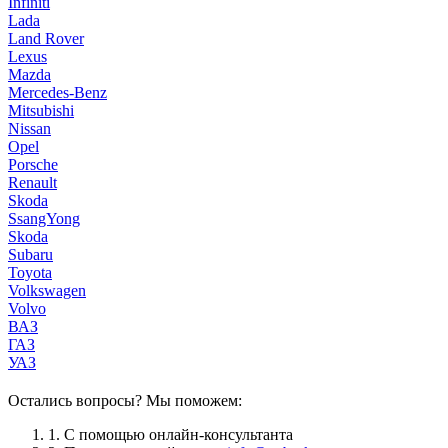
Infiniti
Lada
Land Rover
Lexus
Mazda
Mercedes-Benz
Mitsubishi
Nissan
Opel
Porsche
Renault
Skoda
SsangYong
Skoda
Subaru
Toyota
Volkswagen
Volvo
ВАЗ
ГАЗ
УАЗ
Остались вопросы? Мы поможем:
1.
С помощью онлайн-консультанта