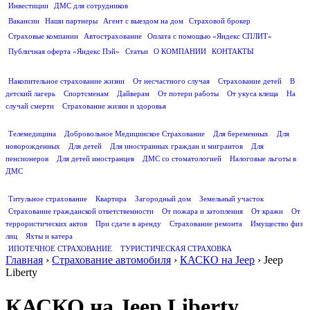
Инвестиции
ДМС для сотрудников
ПОЛЕЗНАЯ ИНФОРМАЦИЯ
Вакансии
Наши партнеры
Агент с выездом на дом
Страховой брокер
Страховые компании
Автострахование
Оплата с помощью «Яндекс СПЛИТ»
Публичная оферта «Яндекс Пэй»
Статьи
О КОМПАНИИ
КОНТАКТЫ
СТРАХОВАНИЕ ЖИЗНИ
Накопительное страхование жизни
От несчастного случая
Страхование детей
В
детский лагерь
Спортсменам
Дайверам
От потери работы
От укуса клеща
На
случай смерти
Страхование жизни и здоровья
ДМС
Телемедицина
Добровольное Медицинское Страхование
Для беременных
Для
новорожденных
Для детей
Для иностранных граждан и мигрантов
Для
пенсионеров
Для детей иностранцев
ДМС со стоматологией
Налоговые льготы в
ДМС
СТРАХОВАНИЕ ИМУЩЕСТВА
Титульное страхование
Квартира
Загородный дом
Земельный участок
Страхование гражданской ответственности
От пожара и затопления
От кражи
От
террористических актов
При сдаче в аренду
Страхование ремонта
Имущество физ
лиц
Яхты и катера
ИПОТЕЧНОЕ СТРАХОВАНИЕ
ТУРИСТИЧЕСКАЯ СТРАХОВКА
Главная
›
Страхование автомобиля
›
КАСКО на Jeep
›
Jeep
Liberty
КАСКО на Jeep Liberty