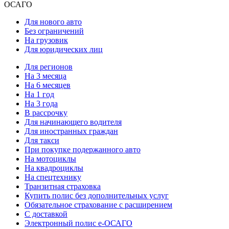
ОСАГО
Для нового авто
Без ограничений
На грузовик
Для юридических лиц
Для регионов
На 3 месяца
На 6 месяцев
На 1 год
На 3 года
В рассрочку
Для начинающего водителя
Для иностранных граждан
Для такси
При покупке подержанного авто
На мотоциклы
На квадроциклы
На спецтехнику
Транзитная страховка
Купить полис без дополнительных услуг
Обязательное страхование с расширением
С доставкой
Электронный полис е-ОСАГО