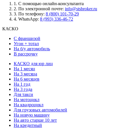
1.
С помощью онлайн-консультанта
2.
По электронной почте:
info@stsbroker.ru
3.
По телефону:
8 (800) 101-70-29
4.
WhatsApp:
8 (993) 336-46-72
КАСКО
С франшизой
Угон + тотал
На б/у автомобиль
В рассрочку
КАСКО для юр лиц
На 1 месяц
На 3 месяца
На 6 месяцев
На 1 год
На 3 года
Для такси
На мотоцикл
На квадроцикл
Для грузовых автомобилей
На новую машину
На авто старше 10 лет
На кредитный