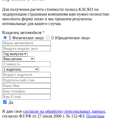
Для получения расчета стоимости полиса КАСКО по
лидирующим страховым компаниям вам нужно полностью
заполнить форму ниже и мы пришлем результаты
оптимальные для вашего случая.
Владелец автомобиля
*
Физическое лицо
Юридическое лицо
Марка
автомобиля
Введите
модель
Год
авто
выпуска
Регион
Стоимость,
руб.
Водитель
Возраст
водителя
Водительский
стаж
Ваше
Имя
Ваш
телефон
Ваш
E-
Персональные
Да
mail
данные
Я даю свое
согласие на обработку персональных данных
,
согласно ФЗ РФ от 27 июля 2006 г. № 152-ФЗ.
Политика