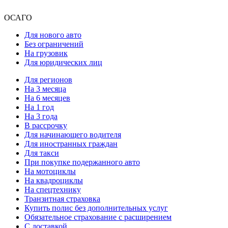
ОСАГО
Для нового авто
Без ограничений
На грузовик
Для юридических лиц
Для регионов
На 3 месяца
На 6 месяцев
На 1 год
На 3 года
В рассрочку
Для начинающего водителя
Для иностранных граждан
Для такси
При покупке подержанного авто
На мотоциклы
На квадроциклы
На спецтехнику
Транзитная страховка
Купить полис без дополнительных услуг
Обязательное страхование с расширением
С доставкой