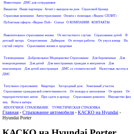
Инвестиции
ДМС для сотрудников
ПОЛЕЗНАЯ ИНФОРМАЦИЯ
Вакансии
Наши партнеры
Агент с выездом на дом
Страховой брокер
Страховые компании
Автострахование
Оплата с помощью «Яндекс СПЛИТ»
Публичная оферта «Яндекс Пэй»
Статьи
О КОМПАНИИ
КОНТАКТЫ
СТРАХОВАНИЕ ЖИЗНИ
Накопительное страхование жизни
От несчастного случая
Страхование детей
В
детский лагерь
Спортсменам
Дайверам
От потери работы
От укуса клеща
На
случай смерти
Страхование жизни и здоровья
ДМС
Телемедицина
Добровольное Медицинское Страхование
Для беременных
Для
новорожденных
Для детей
Для иностранных граждан и мигрантов
Для
пенсионеров
Для детей иностранцев
ДМС со стоматологией
Налоговые льготы в
ДМС
СТРАХОВАНИЕ ИМУЩЕСТВА
Титульное страхование
Квартира
Загородный дом
Земельный участок
Страхование гражданской ответственности
От пожара и затопления
От кражи
От
террористических актов
При сдаче в аренду
Страхование ремонта
Имущество физ
лиц
Яхты и катера
ИПОТЕЧНОЕ СТРАХОВАНИЕ
ТУРИСТИЧЕСКАЯ СТРАХОВКА
Главная
›
Страхование автомобиля
›
КАСКО на Hyundai
›
Hyundai Porter
КАСКО на Hyundai Porter