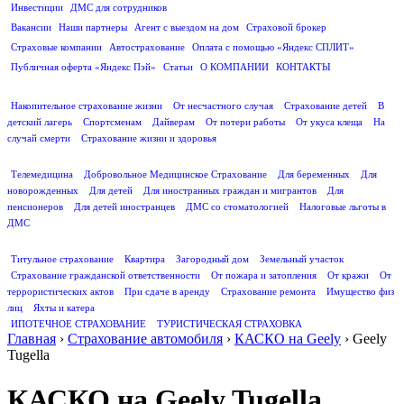
Инвестиции
ДМС для сотрудников
ПОЛЕЗНАЯ ИНФОРМАЦИЯ
Вакансии
Наши партнеры
Агент с выездом на дом
Страховой брокер
Страховые компании
Автострахование
Оплата с помощью «Яндекс СПЛИТ»
Публичная оферта «Яндекс Пэй»
Статьи
О КОМПАНИИ
КОНТАКТЫ
СТРАХОВАНИЕ ЖИЗНИ
Накопительное страхование жизни
От несчастного случая
Страхование детей
В
детский лагерь
Спортсменам
Дайверам
От потери работы
От укуса клеща
На
случай смерти
Страхование жизни и здоровья
ДМС
Телемедицина
Добровольное Медицинское Страхование
Для беременных
Для
новорожденных
Для детей
Для иностранных граждан и мигрантов
Для
пенсионеров
Для детей иностранцев
ДМС со стоматологией
Налоговые льготы в
ДМС
СТРАХОВАНИЕ ИМУЩЕСТВА
Титульное страхование
Квартира
Загородный дом
Земельный участок
Страхование гражданской ответственности
От пожара и затопления
От кражи
От
террористических актов
При сдаче в аренду
Страхование ремонта
Имущество физ
лиц
Яхты и катера
ИПОТЕЧНОЕ СТРАХОВАНИЕ
ТУРИСТИЧЕСКАЯ СТРАХОВКА
Главная
›
Страхование автомобиля
›
КАСКО на Geely
›
Geely
Tugella
КАСКО на Geely Tugella