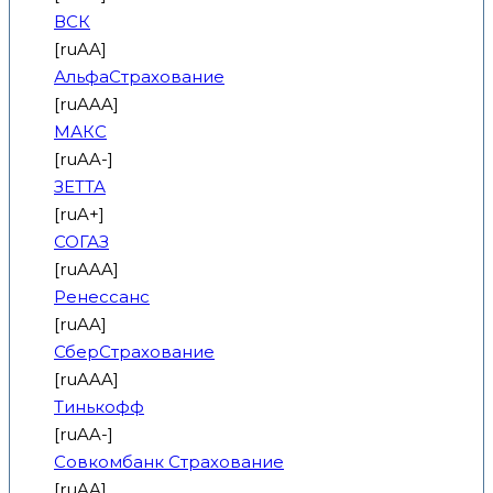
ВСК
[ruAA]
АльфаСтрахование
[ruAAA]
МАКС
[ruAA-]
ЗЕТТА
[ruA+]
СОГАЗ
[ruAAA]
Ренессанс
[ruAA]
СберСтрахование
[ruAAA]
Тинькофф
[ruAA-]
Совкомбанк Страхование
[ruAA]