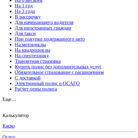
На 6 месяцев
На 1 год
На 3 года
В рассрочку
Для начинающего водителя
Для иностранных граждан
Для такси
При покупке подержанного авто
На мотоциклы
На квадроциклы
На спецтехнику
Транзитная страховка
Купить полис без дополнительных услуг
Обязательное страхование с расширением
С доставкой
Электронный полис е-ОСАГО
Расчет цены полиса
Еще…
Калькулятор
Каско
Осаго