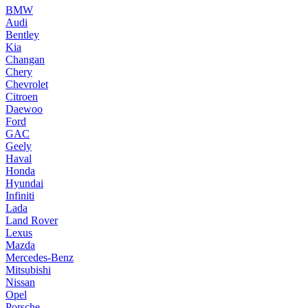
BMW
Audi
Bentley
Kia
Changan
Chery
Chevrolet
Citroen
Daewoo
Ford
GAC
Geely
Haval
Honda
Hyundai
Infiniti
Lada
Land Rover
Lexus
Mazda
Mercedes-Benz
Mitsubishi
Nissan
Opel
Porsche