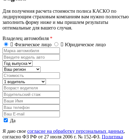
Для получения расчета стоимости полиса КАСКО по
лидирующим страховым компаниям вам нужно полностью
заполнить форму ниже и мы пришлем результаты
оптимальные для вашего случая.
Владелец автомобиля
*
Физическое лицо
Юридическое лицо
Марка
автомобиля
Введите
модель
Год
авто
выпуска
Регион
Стоимость,
руб.
Водитель
Возраст
водителя
Водительский
стаж
Ваше
Имя
Ваш
телефон
Ваш
E-
Персональные
Да
mail
данные
Я даю свое
согласие на обработку персональных данных
,
согласно ФЗ РФ от 27 июля 2006 г. № 152-ФЗ.
Политика