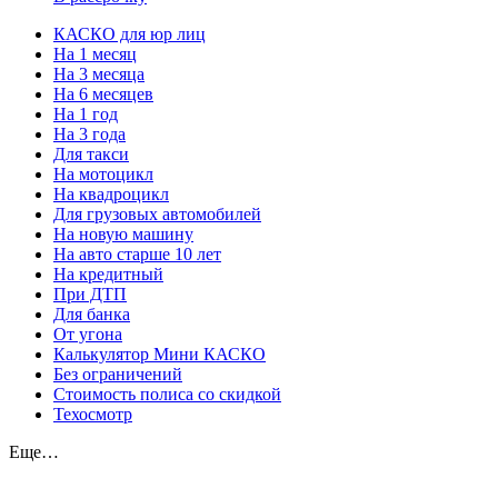
КАСКО для юр лиц
На 1 месяц
На 3 месяца
На 6 месяцев
На 1 год
На 3 года
Для такси
На мотоцикл
На квадроцикл
Для грузовых автомобилей
На новую машину
На авто старше 10 лет
На кредитный
При ДТП
Для банка
От угона
Калькулятор Мини КАСКО
Без ограничений
Стоимость полиса со скидкой
Техосмотр
Еще…