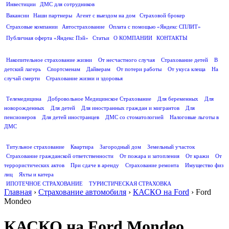
Инвестиции
ДМС для сотрудников
ПОЛЕЗНАЯ ИНФОРМАЦИЯ
Вакансии
Наши партнеры
Агент с выездом на дом
Страховой брокер
Страховые компании
Автострахование
Оплата с помощью «Яндекс СПЛИТ»
Публичная оферта «Яндекс Пэй»
Статьи
О КОМПАНИИ
КОНТАКТЫ
СТРАХОВАНИЕ ЖИЗНИ
Накопительное страхование жизни
От несчастного случая
Страхование детей
В
детский лагерь
Спортсменам
Дайверам
От потери работы
От укуса клеща
На
случай смерти
Страхование жизни и здоровья
ДМС
Телемедицина
Добровольное Медицинское Страхование
Для беременных
Для
новорожденных
Для детей
Для иностранных граждан и мигрантов
Для
пенсионеров
Для детей иностранцев
ДМС со стоматологией
Налоговые льготы в
ДМС
СТРАХОВАНИЕ ИМУЩЕСТВА
Титульное страхование
Квартира
Загородный дом
Земельный участок
Страхование гражданской ответственности
От пожара и затопления
От кражи
От
террористических актов
При сдаче в аренду
Страхование ремонта
Имущество физ
лиц
Яхты и катера
ИПОТЕЧНОЕ СТРАХОВАНИЕ
ТУРИСТИЧЕСКАЯ СТРАХОВКА
Главная
›
Страхование автомобиля
›
КАСКО на Ford
›
Ford
Mondeo
КАСКО на Ford Mondeo