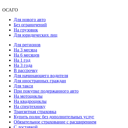
ОСАГО
Для нового авто
Без ограничений
На грузовик
Для юридических лиц
Для регионов
На 3 месяца
На 6 месяцев
На 1 год
На 3 года
В рассрочку
Для начинающего водителя
Для иностранных граждан
Для такси
При покупке подержанного авто
На мотоциклы
На квадроциклы
На спецтехнику
Транзитная страховка
Купить полис без дополнительных услуг
Обязательное страхование с расширением
С доставкой