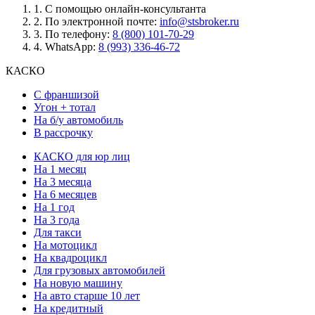
1.
С помощью онлайн-консультанта
2.
По электронной почте:
info@stsbroker.ru
3.
По телефону:
8 (800) 101-70-29
4.
WhatsApp:
8 (993) 336-46-72
КАСКО
С франшизой
Угон + тотал
На б/у автомобиль
В рассрочку
КАСКО для юр лиц
На 1 месяц
На 3 месяца
На 6 месяцев
На 1 год
На 3 года
Для такси
На мотоцикл
На квадроцикл
Для грузовых автомобилей
На новую машину
На авто старше 10 лет
На кредитный