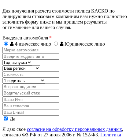
Для получения расчета стоимости полиса КАСКО по
лидирующим страховым компаниям вам нужно полностью
заполнить форму ниже и мы пришлем результаты
оптимальные для вашего случая.
Владелец автомобиля
*
Физическое лицо
Юридическое лицо
Марка
автомобиля
Введите
модель
Год
авто
выпуска
Регион
Стоимость,
руб.
Водитель
Возраст
водителя
Водительский
стаж
Ваше
Имя
Ваш
телефон
Ваш
E-
Персональные
Да
mail
данные
Я даю свое
согласие на обработку персональных данных
,
согласно ФЗ РФ от 27 июля 2006 г. № 152-ФЗ.
Политика