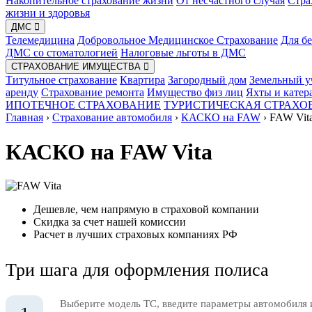
Накопительное страхование жизни
От несчастного случая
Стра
жизни и здоровья
ДМС
Телемедицина
Добровольное Медицинское Страхование
Для б
ДМС со стоматологией
Налоговые льготы в ДМС
СТРАХОВАНИЕ ИМУЩЕСТВА
Титульное страхование
Квартира
Загородный дом
Земельный у
аренду
Страхование ремонта
Имущество физ лиц
Яхты и катер
ИПОТЕЧНОЕ СТРАХОВАНИЕ
ТУРИСТИЧЕСКАЯ СТРАХО
Главная
›
Страхование автомобиля
›
КАСКО на FAW
›
FAW Vit
КАСКО на FAW Vita
Дешевле, чем напрямую в страховой компании
Скидка за счет нашей комиссии
Расчет в лучших страховых компаниях РФ
Три шага для оформления полиса
Выберите модель ТС, введите параметры автомобиля 