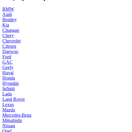
BMW
Audi
Bentley
Kia
Changan
Chery
Chevrolet
Citroen
Daewoo
Ford
GAC
Geely
Haval
Honda
Hyundai
Infiniti
Lada
Land Rover
Lexus
Mazda
Mercedes-Benz
Mitsubishi
Nissan
Opel