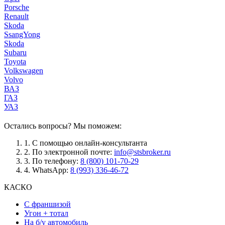
Porsche
Renault
Skoda
SsangYong
Skoda
Subaru
Toyota
Volkswagen
Volvo
ВАЗ
ГАЗ
УАЗ
Остались вопросы? Мы поможем:
1.
С помощью онлайн-консультанта
2.
По электронной почте:
info@stsbroker.ru
3.
По телефону:
8 (800) 101-70-29
4.
WhatsApp:
8 (993) 336-46-72
КАСКО
С франшизой
Угон + тотал
На б/у автомобиль