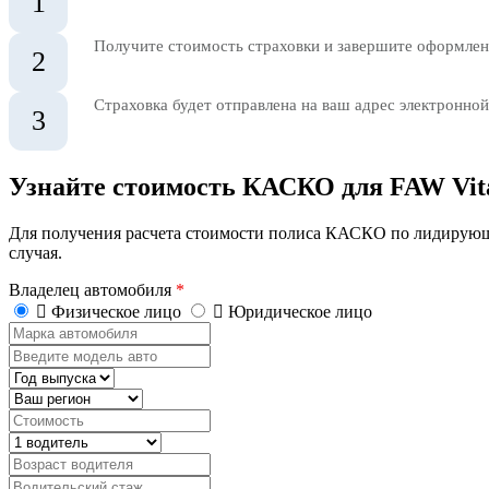
1
Получите стоимость страховки и завершите оформлени
2
Страховка будет отправлена на ваш адрес электронной
3
Узнайте стоимость КАСКО для FAW Vit
Для получения расчета стоимости полиса КАСКО по лидирующ
случая.
Владелец автомобиля
*
Физическое лицо
Юридическое лицо
Марка
автомобиля
Введите
модель
Год
авто
выпуска
Регион
Стоимость,
руб.
Водитель
Возраст
водителя
Водительский