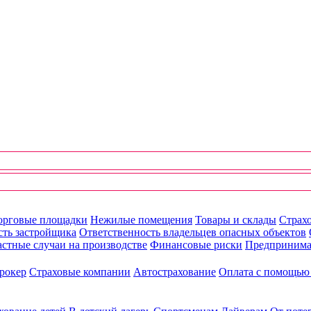
орговые площадки
Нежилые помещения
Товары и склады
Страхо
сть застройщика
Ответственность владельцев опасных объектов
стные случаи на производстве
Финансовые риски
Предпринима
рокер
Страховые компании
Автострахование
Оплата с помощь