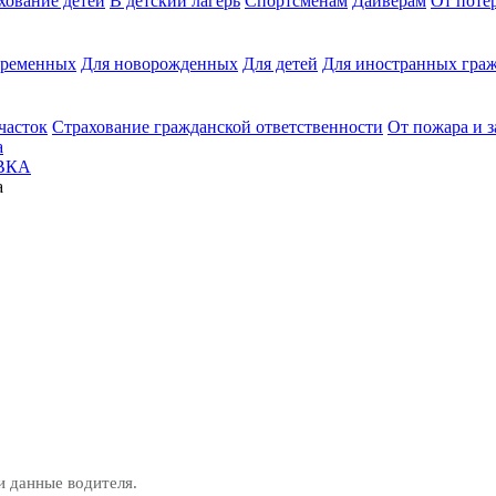
хование детей
В детский лагерь
Спортсменам
Дайверам
От поте
еременных
Для новорожденных
Для детей
Для иностранных граж
часток
Страхование гражданской ответственности
От пожара и 
а
ВКА
a
и данные водителя.