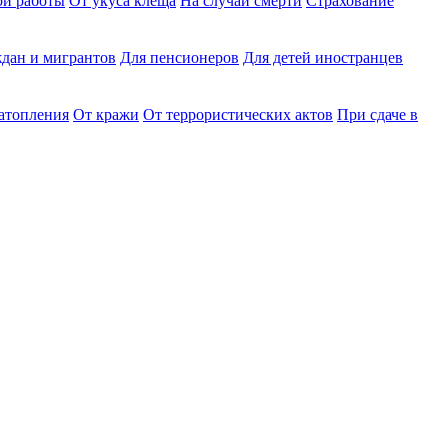
ри работы
От укуса клеща
На случай смерти
Страхование
дан и мигрантов
Для пенсионеров
Для детей иностранцев
затопления
От кражи
От террористических актов
При сдаче в