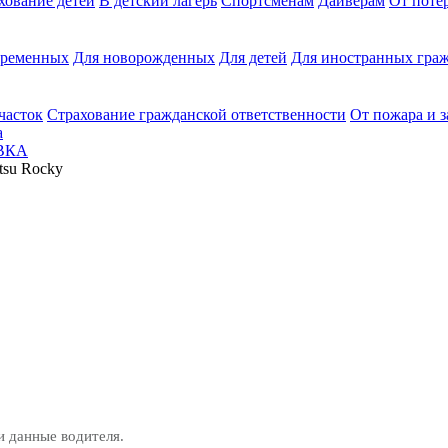
хование детей
В детский лагерь
Спортсменам
Дайверам
От поте
еременных
Для новорожденных
Для детей
Для иностранных граж
часток
Страхование гражданской ответственности
От пожара и 
а
ВКА
tsu Rocky
и данные водителя.