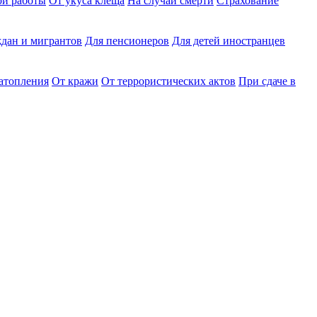
ри работы
От укуса клеща
На случай смерти
Страхование
дан и мигрантов
Для пенсионеров
Для детей иностранцев
затопления
От кражи
От террористических актов
При сдаче в