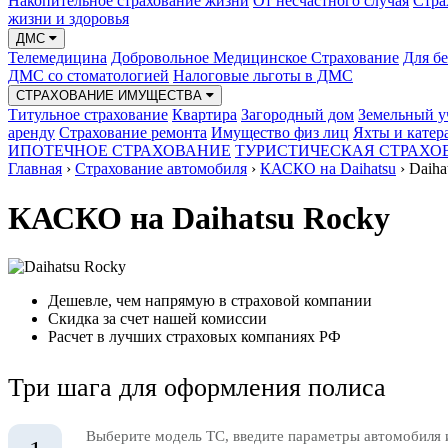
Накопительное страхование жизни
От несчастного случая
Стра
жизни и здоровья
ДМС
Телемедицина
Добровольное Медицинское Страхование
Для б
ДМС со стоматологией
Налоговые льготы в ДМС
СТРАХОВАНИЕ ИМУЩЕСТВА
Титульное страхование
Квартира
Загородный дом
Земельный у
аренду
Страхование ремонта
Имущество физ лиц
Яхты и катер
ИПОТЕЧНОЕ СТРАХОВАНИЕ
ТУРИСТИЧЕСКАЯ СТРАХО
Главная
›
Страхование автомобиля
›
КАСКО на Daihatsu
›
Daiha
КАСКО на Daihatsu Rocky
Дешевле, чем напрямую в страховой компании
Скидка за счет нашей комиссии
Расчет в лучших страховых компаниях РФ
Три шага для оформления полиса
Выберите модель ТС, введите параметры автомобиля 