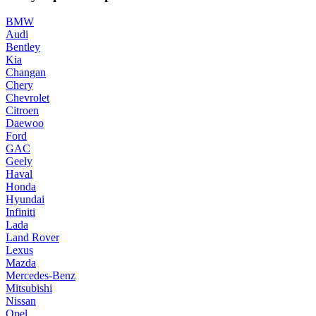
BMW
Audi
Bentley
Kia
Changan
Chery
Chevrolet
Citroen
Daewoo
Ford
GAC
Geely
Haval
Honda
Hyundai
Infiniti
Lada
Land Rover
Lexus
Mazda
Mercedes-Benz
Mitsubishi
Nissan
Opel