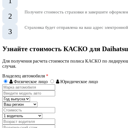
1
Получите стоимость страховки и завершите оформлени
2
Страховка будет отправлена на ваш адрес электронной
3
Узнайте стоимость КАСКО для Daihatsu
Для получения расчета стоимости полиса КАСКО по лидирующ
случая.
Владелец автомобиля
*
Физическое лицо
Юридическое лицо
Марка
автомобиля
Введите
модель
Год
авто
выпуска
Регион
Стоимость,
руб.
Водитель
Возраст
водителя
Водительский