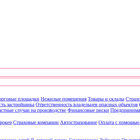
орговые площадки
Нежилые помещения
Товары и склады
Страхо
сть застройщика
Ответственность владельцев опасных объектов
стные случаи на производстве
Финансовые риски
Предпринима
рокер
Страховые компании
Автострахование
Оплата с помощь