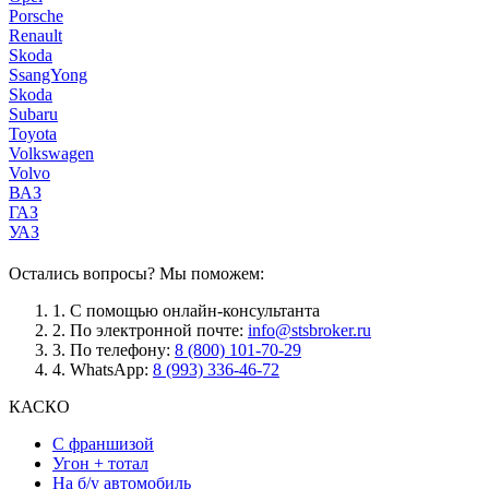
Porsche
Renault
Skoda
SsangYong
Skoda
Subaru
Toyota
Volkswagen
Volvo
ВАЗ
ГАЗ
УАЗ
Остались вопросы? Мы поможем:
1.
С помощью онлайн-консультанта
2.
По электронной почте:
info@stsbroker.ru
3.
По телефону:
8 (800) 101-70-29
4.
WhatsApp:
8 (993) 336-46-72
КАСКО
С франшизой
Угон + тотал
На б/у автомобиль