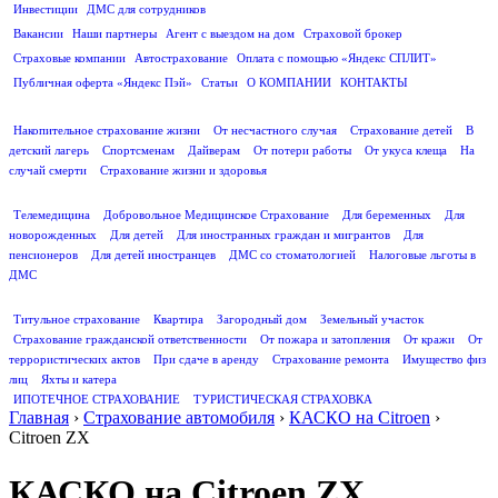
Инвестиции
ДМС для сотрудников
ПОЛЕЗНАЯ ИНФОРМАЦИЯ
Вакансии
Наши партнеры
Агент с выездом на дом
Страховой брокер
Страховые компании
Автострахование
Оплата с помощью «Яндекс СПЛИТ»
Публичная оферта «Яндекс Пэй»
Статьи
О КОМПАНИИ
КОНТАКТЫ
СТРАХОВАНИЕ ЖИЗНИ
Накопительное страхование жизни
От несчастного случая
Страхование детей
В
детский лагерь
Спортсменам
Дайверам
От потери работы
От укуса клеща
На
случай смерти
Страхование жизни и здоровья
ДМС
Телемедицина
Добровольное Медицинское Страхование
Для беременных
Для
новорожденных
Для детей
Для иностранных граждан и мигрантов
Для
пенсионеров
Для детей иностранцев
ДМС со стоматологией
Налоговые льготы в
ДМС
СТРАХОВАНИЕ ИМУЩЕСТВА
Титульное страхование
Квартира
Загородный дом
Земельный участок
Страхование гражданской ответственности
От пожара и затопления
От кражи
От
террористических актов
При сдаче в аренду
Страхование ремонта
Имущество физ
лиц
Яхты и катера
ИПОТЕЧНОЕ СТРАХОВАНИЕ
ТУРИСТИЧЕСКАЯ СТРАХОВКА
Главная
›
Страхование автомобиля
›
КАСКО на Citroen
›
Citroen ZX
КАСКО на Citroen ZX