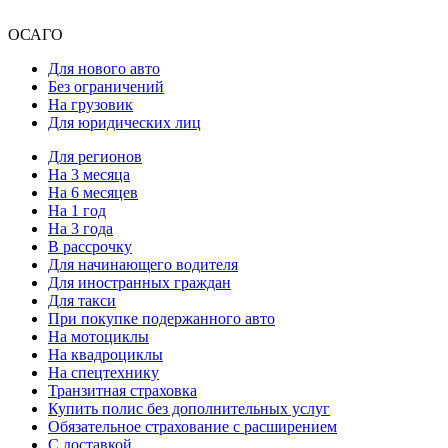
ОСАГО
Для нового авто
Без ограничений
На грузовик
Для юридических лиц
Для регионов
На 3 месяца
На 6 месяцев
На 1 год
На 3 года
В рассрочку
Для начинающего водителя
Для иностранных граждан
Для такси
При покупке подержанного авто
На мотоциклы
На квадроциклы
На спецтехнику
Транзитная страховка
Купить полис без дополнительных услуг
Обязательное страхование с расширением
С доставкой