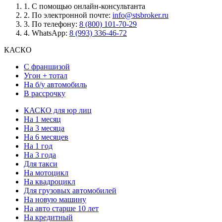
1.
С помощью онлайн-консультанта
2.
По электронной почте:
info@stsbroker.ru
3.
По телефону:
8 (800) 101-70-29
4.
WhatsApp:
8 (993) 336-46-72
КАСКО
С франшизой
Угон + тотал
На б/у автомобиль
В рассрочку
КАСКО для юр лиц
На 1 месяц
На 3 месяца
На 6 месяцев
На 1 год
На 3 года
Для такси
На мотоцикл
На квадроцикл
Для грузовых автомобилей
На новую машину
На авто старше 10 лет
На кредитный