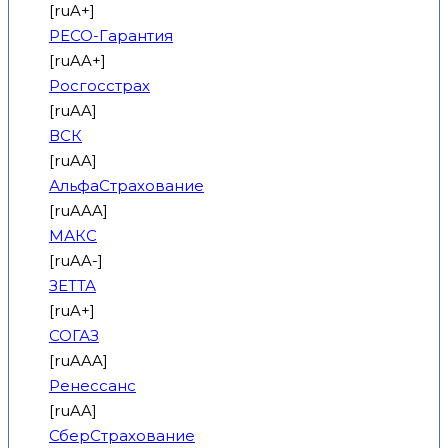
[ruA+]
РЕСО-Гарантия
[ruAA+]
Росгосстрах
[ruAA]
ВСК
[ruAA]
АльфаСтрахование
[ruAAA]
МАКС
[ruAA-]
ЗЕТТА
[ruA+]
СОГАЗ
[ruAAA]
Ренессанс
[ruAA]
СберСтрахование