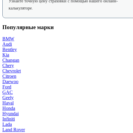
Узнайте точную цену страховки с помощью нашего онлайн-
калькуляторе.
Популярные марки
BMW
Audi
Bentley
Kia
Changan
Chery
Chevrolet
Citroen
Daewoo
Ford
GAC
Geely
Haval
Honda
Hyundai
Infiniti
Lada
Land Rover