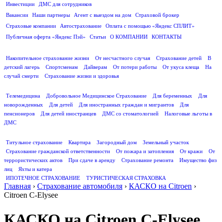
Инвестиции
ДМС для сотрудников
ПОЛЕЗНАЯ ИНФОРМАЦИЯ
Вакансии
Наши партнеры
Агент с выездом на дом
Страховой брокер
Страховые компании
Автострахование
Оплата с помощью «Яндекс СПЛИТ»
Публичная оферта «Яндекс Пэй»
Статьи
О КОМПАНИИ
КОНТАКТЫ
СТРАХОВАНИЕ ЖИЗНИ
Накопительное страхование жизни
От несчастного случая
Страхование детей
В
детский лагерь
Спортсменам
Дайверам
От потери работы
От укуса клеща
На
случай смерти
Страхование жизни и здоровья
ДМС
Телемедицина
Добровольное Медицинское Страхование
Для беременных
Для
новорожденных
Для детей
Для иностранных граждан и мигрантов
Для
пенсионеров
Для детей иностранцев
ДМС со стоматологией
Налоговые льготы в
ДМС
СТРАХОВАНИЕ ИМУЩЕСТВА
Титульное страхование
Квартира
Загородный дом
Земельный участок
Страхование гражданской ответственности
От пожара и затопления
От кражи
От
террористических актов
При сдаче в аренду
Страхование ремонта
Имущество физ
лиц
Яхты и катера
ИПОТЕЧНОЕ СТРАХОВАНИЕ
ТУРИСТИЧЕСКАЯ СТРАХОВКА
Главная
›
Страхование автомобиля
›
КАСКО на Citroen
›
Citroen C-Elysee
КАСКО на Citroen C-Elysee