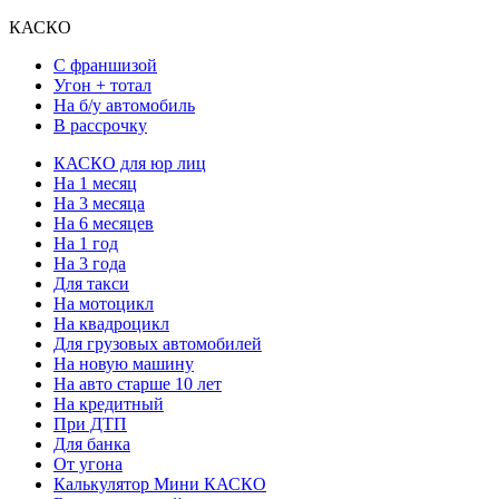
КАСКО
С франшизой
Угон + тотал
На б/у автомобиль
В рассрочку
КАСКО для юр лиц
На 1 месяц
На 3 месяца
На 6 месяцев
На 1 год
На 3 года
Для такси
На мотоцикл
На квадроцикл
Для грузовых автомобилей
На новую машину
На авто старше 10 лет
На кредитный
При ДТП
Для банка
От угона
Калькулятор Мини КАСКО