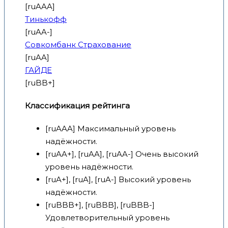
[ruAAA]
Тинькофф
[ruAA-]
Совкомбанк Страхование
[ruAA]
ГАЙДЕ
[ruBB+]
Классификация рейтинга
[ruAAA] Максимальный уровень
надёжности.
[ruAA+], [ruAA], [ruAA-] Очень высокий
уровень надёжности.
[ruA+], [ruA], [ruA-] Высокий уровень
надёжности.
[ruBBB+], [ruBBB], [ruBBB-]
Удовлетворительный уровень