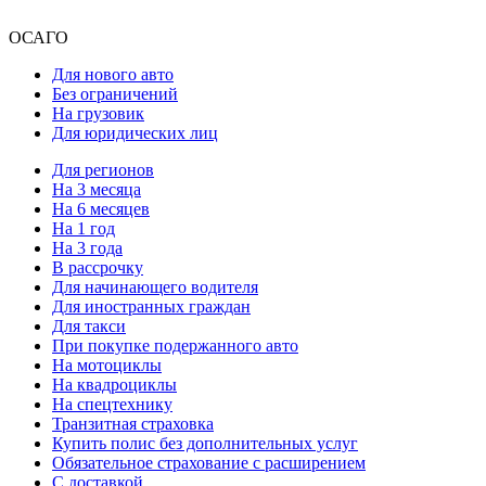
ОСАГО
Для нового авто
Без ограничений
На грузовик
Для юридических лиц
Для регионов
На 3 месяца
На 6 месяцев
На 1 год
На 3 года
В рассрочку
Для начинающего водителя
Для иностранных граждан
Для такси
При покупке подержанного авто
На мотоциклы
На квадроциклы
На спецтехнику
Транзитная страховка
Купить полис без дополнительных услуг
Обязательное страхование с расширением
С доставкой