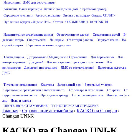
Инвестиции
ДМС для сотрудников
ПОЛЕЗНАЯ ИНФОРМАЦИЯ
Вакансии
Наши партнеры
Агент с выездом на дом
Страховой брокер
Страховые компании
Автострахование
Оплата с помощью «Яндекс СПЛИТ»
Публичная оферта «Яндекс Пэй»
Статьи
О КОМПАНИИ
КОНТАКТЫ
СТРАХОВАНИЕ ЖИЗНИ
Накопительное страхование жизни
От несчастного случая
Страхование детей
В
детский лагерь
Спортсменам
Дайверам
От потери работы
От укуса клеща
На
случай смерти
Страхование жизни и здоровья
ДМС
Телемедицина
Добровольное Медицинское Страхование
Для беременных
Для
новорожденных
Для детей
Для иностранных граждан и мигрантов
Для
пенсионеров
Для детей иностранцев
ДМС со стоматологией
Налоговые льготы в
ДМС
СТРАХОВАНИЕ ИМУЩЕСТВА
Титульное страхование
Квартира
Загородный дом
Земельный участок
Страхование гражданской ответственности
От пожара и затопления
От кражи
От
террористических актов
При сдаче в аренду
Страхование ремонта
Имущество физ
лиц
Яхты и катера
ИПОТЕЧНОЕ СТРАХОВАНИЕ
ТУРИСТИЧЕСКАЯ СТРАХОВКА
Главная
›
Страхование автомобиля
›
КАСКО на Changan
›
Changan UNI-K
КАСКО на Changan UNI-K