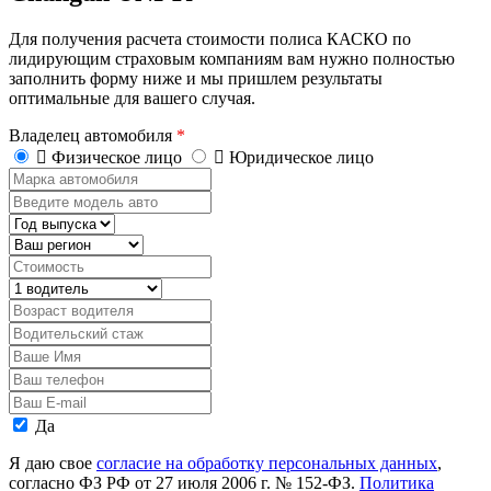
Для получения расчета стоимости полиса КАСКО по
лидирующим страховым компаниям вам нужно полностью
заполнить форму ниже и мы пришлем результаты
оптимальные для вашего случая.
Владелец автомобиля
*
Физическое лицо
Юридическое лицо
Марка
автомобиля
Введите
модель
Год
авто
выпуска
Регион
Стоимость,
руб.
Водитель
Возраст
водителя
Водительский
стаж
Ваше
Имя
Ваш
телефон
Ваш
E-
Персональные
Да
mail
данные
Я даю свое
согласие на обработку персональных данных
,
согласно ФЗ РФ от 27 июля 2006 г. № 152-ФЗ.
Политика