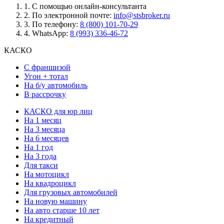
1.
С помощью онлайн-консультанта
2.
По электронной почте:
info@stsbroker.ru
3.
По телефону:
8 (800) 101-70-29
4.
WhatsApp:
8 (993) 336-46-72
КАСКО
С франшизой
Угон + тотал
На б/у автомобиль
В рассрочку
КАСКО для юр лиц
На 1 месяц
На 3 месяца
На 6 месяцев
На 1 год
На 3 года
Для такси
На мотоцикл
На квадроцикл
Для грузовых автомобилей
На новую машину
На авто старше 10 лет
На кредитный