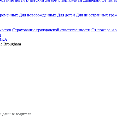
хование детей
В детский лагерь
Спортсменам
Дайверам
От поте
еременных
Для новорожденных
Для детей
Для иностранных граж
часток
Страхование гражданской ответственности
От пожара и 
а
ВКА
lac Brougham
и данные водителя.