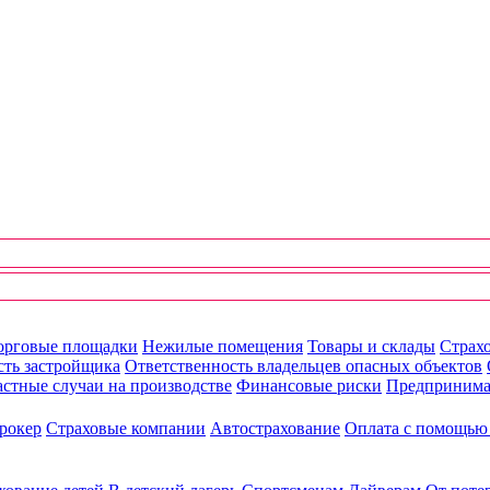
орговые площадки
Нежилые помещения
Товары и склады
Страхо
сть застройщика
Ответственность владельцев опасных объектов
стные случаи на производстве
Финансовые риски
Предпринима
рокер
Страховые компании
Автострахование
Оплата с помощь