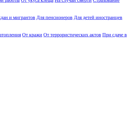
ри работы
От укуса клеща
На случай смерти
Страхование
дан и мигрантов
Для пенсионеров
Для детей иностранцев
затопления
От кражи
От террористических актов
При сдаче в