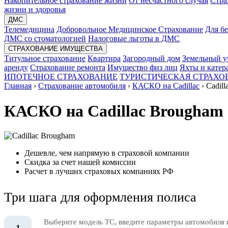
Накопительное страхование жизни
От несчастного случая
Стра
жизни и здоровья
ДМС
Телемедицина
Добровольное Медицинское Страхование
Для б
ДМС со стоматологией
Налоговые льготы в ДМС
СТРАХОВАНИЕ ИМУЩЕСТВА
Титульное страхование
Квартира
Загородный дом
Земельный у
аренду
Страхование ремонта
Имущество физ лиц
Яхты и катер
ИПОТЕЧНОЕ СТРАХОВАНИЕ
ТУРИСТИЧЕСКАЯ СТРАХО
Главная
›
Страхование автомобиля
›
КАСКО на Cadillac
›
Cadil
КАСКО на Cadillac Brougham
Дешевле, чем напрямую в страховой компании
Скидка за счет нашей комиссии
Расчет в лучших страховых компаниях РФ
Три шага для оформления полиса
Выберите модель ТС, введите параметры автомобиля 