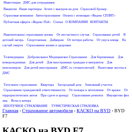
Инвестиции
ДМС для сотрудников
ПОЛЕЗНАЯ ИНФОРМАЦИЯ
Вакансии
Наши партнеры
Агент с выездом на дом
Страховой брокер
Страховые компании
Автострахование
Оплата с помощью «Яндекс СПЛИТ»
Публичная оферта «Яндекс Пэй»
Статьи
О КОМПАНИИ
КОНТАКТЫ
СТРАХОВАНИЕ ЖИЗНИ
Накопительное страхование жизни
От несчастного случая
Страхование детей
В
детский лагерь
Спортсменам
Дайверам
От потери работы
От укуса клеща
На
случай смерти
Страхование жизни и здоровья
ДМС
Телемедицина
Добровольное Медицинское Страхование
Для беременных
Для
новорожденных
Для детей
Для иностранных граждан и мигрантов
Для
пенсионеров
Для детей иностранцев
ДМС со стоматологией
Налоговые льготы в
ДМС
СТРАХОВАНИЕ ИМУЩЕСТВА
Титульное страхование
Квартира
Загородный дом
Земельный участок
Страхование гражданской ответственности
От пожара и затопления
От кражи
От
террористических актов
При сдаче в аренду
Страхование ремонта
Имущество физ
лиц
Яхты и катера
ИПОТЕЧНОЕ СТРАХОВАНИЕ
ТУРИСТИЧЕСКАЯ СТРАХОВКА
Главная
›
Страхование автомобиля
›
КАСКО на BYD
›
BYD
F7
КАСКО на BYD F7