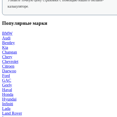
Узнайте точную цену страховки с помощью нашего онлайн-
калькуляторе.
Популярные марки
BMW
Audi
Bentley
Kia
Changan
Chery
Chevrolet
Citroen
Daewoo
Ford
GAC
Geely
Haval
Honda
Hyundai
Infiniti
Lada
Land Rover