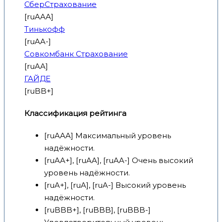
СберСтрахование
[ruAAA]
Тинькофф
[ruAA-]
Совкомбанк Страхование
[ruAA]
ГАЙДЕ
[ruBB+]
Классификация рейтинга
[ruAAA] Максимальный уровень
надёжности.
[ruAA+], [ruAA], [ruAA-] Очень высокий
уровень надёжности.
[ruA+], [ruA], [ruA-] Высокий уровень
надёжности.
[ruBBB+], [ruBBB], [ruBBB-]