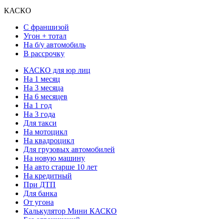
КАСКО
С франшизой
Угон + тотал
На б/у автомобиль
В рассрочку
КАСКО для юр лиц
На 1 месяц
На 3 месяца
На 6 месяцев
На 1 год
На 3 года
Для такси
На мотоцикл
На квадроцикл
Для грузовых автомобилей
На новую машину
На авто старше 10 лет
На кредитный
При ДТП
Для банка
От угона
Калькулятор Мини КАСКО