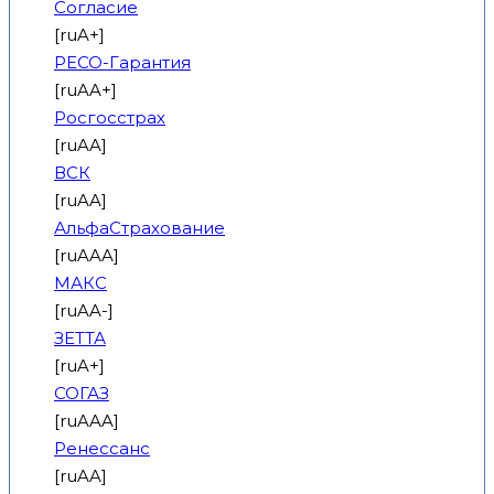
Согласие
[ruA+]
РЕСО-Гарантия
[ruAA+]
Росгосстрах
[ruAA]
ВСК
[ruAA]
АльфаСтрахование
[ruAAA]
МАКС
[ruAA-]
ЗЕТТА
[ruA+]
СОГАЗ
[ruAAA]
Ренессанс
[ruAA]