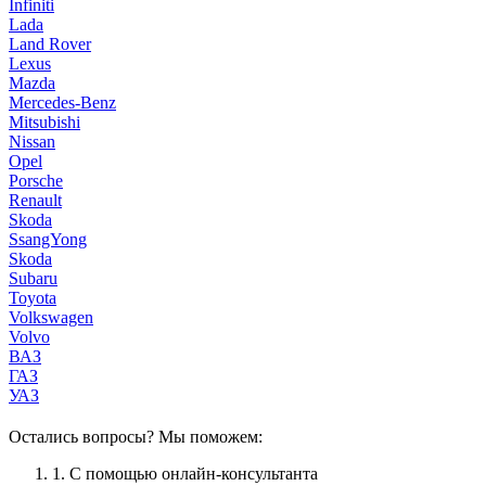
Infiniti
Lada
Land Rover
Lexus
Mazda
Mercedes-Benz
Mitsubishi
Nissan
Opel
Porsche
Renault
Skoda
SsangYong
Skoda
Subaru
Toyota
Volkswagen
Volvo
ВАЗ
ГАЗ
УАЗ
Остались вопросы? Мы поможем:
1.
С помощью онлайн-консультанта