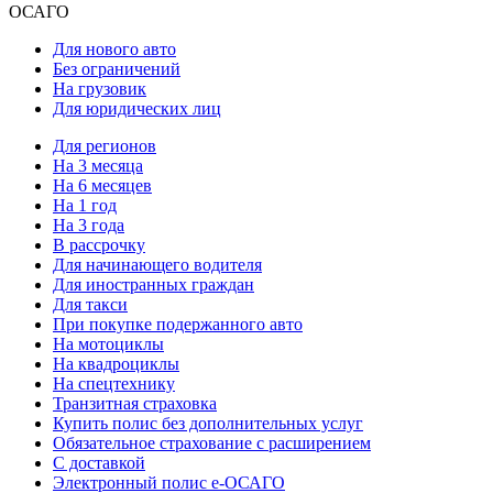
ОСАГО
Для нового авто
Без ограничений
На грузовик
Для юридических лиц
Для регионов
На 3 месяца
На 6 месяцев
На 1 год
На 3 года
В рассрочку
Для начинающего водителя
Для иностранных граждан
Для такси
При покупке подержанного авто
На мотоциклы
На квадроциклы
На спецтехнику
Транзитная страховка
Купить полис без дополнительных услуг
Обязательное страхование с расширением
С доставкой
Электронный полис е-ОСАГО