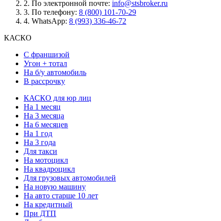
2.
По электронной почте:
info@stsbroker.ru
3.
По телефону:
8 (800) 101-70-29
4.
WhatsApp:
8 (993) 336-46-72
КАСКО
С франшизой
Угон + тотал
На б/у автомобиль
В рассрочку
КАСКО для юр лиц
На 1 месяц
На 3 месяца
На 6 месяцев
На 1 год
На 3 года
Для такси
На мотоцикл
На квадроцикл
Для грузовых автомобилей
На новую машину
На авто старше 10 лет
На кредитный
При ДТП