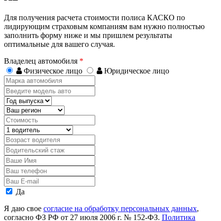
Для получения расчета стоимости полиса КАСКО по
лидирующим страховым компаниям вам нужно полностью
заполнить форму ниже и мы пришлем результаты
оптимальные для вашего случая.
Владелец автомобиля
*
Физическое лицо
Юридическое лицо
Марка
автомобиля
Введите
модель
Год
авто
выпуска
Регион
Стоимость,
руб.
Водитель
Возраст
водителя
Водительский
стаж
Ваше
Имя
Ваш
телефон
Ваш
E-
Персональные
Да
mail
данные
Я даю свое
согласие на обработку персональных данных
,
согласно ФЗ РФ от 27 июля 2006 г. № 152-ФЗ.
Политика