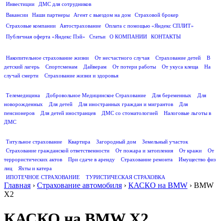
Инвестиции
ДМС для сотрудников
ПОЛЕЗНАЯ ИНФОРМАЦИЯ
Вакансии
Наши партнеры
Агент с выездом на дом
Страховой брокер
Страховые компании
Автострахование
Оплата с помощью «Яндекс СПЛИТ»
Публичная оферта «Яндекс Пэй»
Статьи
О КОМПАНИИ
КОНТАКТЫ
СТРАХОВАНИЕ ЖИЗНИ
Накопительное страхование жизни
От несчастного случая
Страхование детей
В
детский лагерь
Спортсменам
Дайверам
От потери работы
От укуса клеща
На
случай смерти
Страхование жизни и здоровья
ДМС
Телемедицина
Добровольное Медицинское Страхование
Для беременных
Для
новорожденных
Для детей
Для иностранных граждан и мигрантов
Для
пенсионеров
Для детей иностранцев
ДМС со стоматологией
Налоговые льготы в
ДМС
СТРАХОВАНИЕ ИМУЩЕСТВА
Титульное страхование
Квартира
Загородный дом
Земельный участок
Страхование гражданской ответственности
От пожара и затопления
От кражи
От
террористических актов
При сдаче в аренду
Страхование ремонта
Имущество физ
лиц
Яхты и катера
ИПОТЕЧНОЕ СТРАХОВАНИЕ
ТУРИСТИЧЕСКАЯ СТРАХОВКА
Главная
›
Страхование автомобиля
›
КАСКО на BMW
›
BMW
X2
КАСКО на BMW X2