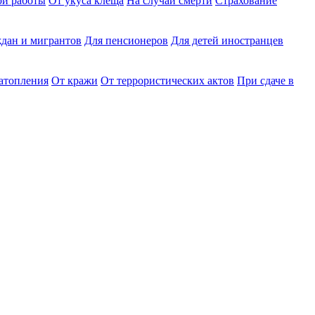
ри работы
От укуса клеща
На случай смерти
Страхование
дан и мигрантов
Для пенсионеров
Для детей иностранцев
затопления
От кражи
От террористических актов
При сдаче в