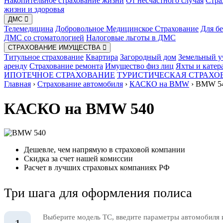
Накопительное страхование жизни
От несчастного случая
Стра
жизни и здоровья
ДМС
Телемедицина
Добровольное Медицинское Страхование
Для б
ДМС со стоматологией
Налоговые льготы в ДМС
СТРАХОВАНИЕ ИМУЩЕСТВА
Титульное страхование
Квартира
Загородный дом
Земельный у
аренду
Страхование ремонта
Имущество физ лиц
Яхты и катер
ИПОТЕЧНОЕ СТРАХОВАНИЕ
ТУРИСТИЧЕСКАЯ СТРАХО
Главная
›
Страхование автомобиля
›
КАСКО на BMW
›
BMW 5
КАСКО на BMW 540
Дешевле, чем напрямую в страховой компании
Скидка за счет нашей комиссии
Расчет в лучших страховых компаниях РФ
Три шага для оформления полиса
Выберите модель ТС, введите параметры автомобиля 