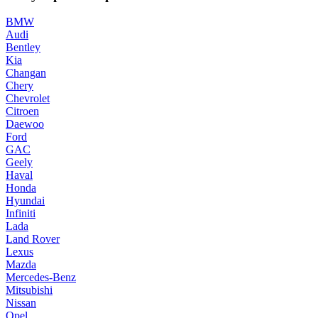
BMW
Audi
Bentley
Kia
Changan
Chery
Chevrolet
Citroen
Daewoo
Ford
GAC
Geely
Haval
Honda
Hyundai
Infiniti
Lada
Land Rover
Lexus
Mazda
Mercedes-Benz
Mitsubishi
Nissan
Opel