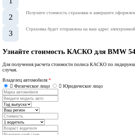
1
Получите стоимость страховки и завершите оформлени
2
Страховка будет отправлена на ваш адрес электронной
3
Узнайте стоимость КАСКО для BMW 5
Для получения расчета стоимости полиса КАСКО по лидирующ
случая.
Владелец автомобиля
*
Физическое лицо
Юридическое лицо
Марка
автомобиля
Введите
модель
Год
авто
выпуска
Регион
Стоимость,
руб.
Водитель
Возраст
водителя
Водительский