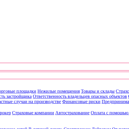
орговые площадки
Нежилые помещения
Товары и склады
Страхо
сть застройщика
Ответственность владельцев опасных объектов
стные случаи на производстве
Финансовые риски
Предпринима
рокер
Страховые компании
Автострахование
Оплата с помощь