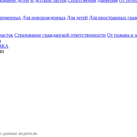
хование детей
В детский лагерь
Спортсменам
Дайверам
От поте
еременных
Для новорожденных
Для детей
Для иностранных граж
часток
Страхование гражданской ответственности
От пожара и 
а
ВКА
40
и данные водителя.