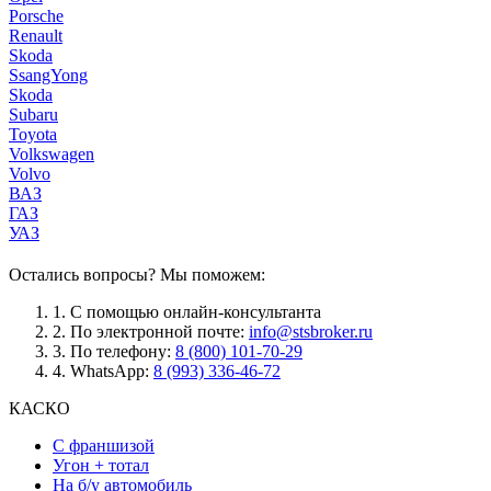
Porsche
Renault
Skoda
SsangYong
Skoda
Subaru
Toyota
Volkswagen
Volvo
ВАЗ
ГАЗ
УАЗ
Остались вопросы? Мы поможем:
1.
С помощью онлайн-консультанта
2.
По электронной почте:
info@stsbroker.ru
3.
По телефону:
8 (800) 101-70-29
4.
WhatsApp:
8 (993) 336-46-72
КАСКО
С франшизой
Угон + тотал
На б/у автомобиль