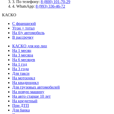
3.
По телефону:
8 (800) 101-70-29
4.
WhatsApp:
8 (993) 336-46-72
КАСКО
С франшизой
Угон + тотал
На б/у автомобиль
В рассрочку
КАСКО для юр лиц
На 1 месяц
На 3 месяца
На 6 месяцев
На 1 год
На 3 года
Для такси
На мотоцикл
На квадроцикл
Для грузовых автомобилей
На новую машину
На авто старше 10 лет
На кредитный
При ДТП
Для банка