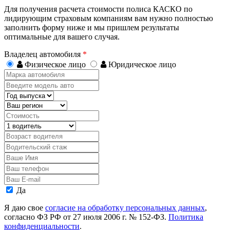
Для получения расчета стоимости полиса КАСКО по
лидирующим страховым компаниям вам нужно полностью
заполнить форму ниже и мы пришлем результаты
оптимальные для вашего случая.
Владелец автомобиля
*
Физическое лицо
Юридическое лицо
Марка
автомобиля
Введите
модель
Год
авто
выпуска
Регион
Стоимость,
руб.
Водитель
Возраст
водителя
Водительский
стаж
Ваше
Имя
Ваш
телефон
Ваш
E-
Персональные
Да
mail
данные
Я даю свое
согласие на обработку персональных данных
,
согласно ФЗ РФ от 27 июля 2006 г. № 152-ФЗ.
Политика
конфиденциальности
.