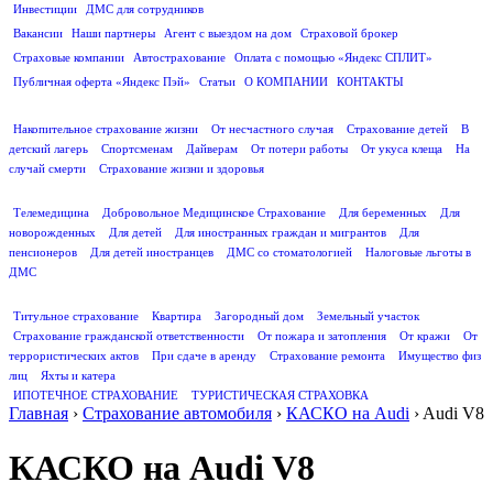
Инвестиции
ДМС для сотрудников
ПОЛЕЗНАЯ ИНФОРМАЦИЯ
Вакансии
Наши партнеры
Агент с выездом на дом
Страховой брокер
Страховые компании
Автострахование
Оплата с помощью «Яндекс СПЛИТ»
Публичная оферта «Яндекс Пэй»
Статьи
О КОМПАНИИ
КОНТАКТЫ
СТРАХОВАНИЕ ЖИЗНИ
Накопительное страхование жизни
От несчастного случая
Страхование детей
В
детский лагерь
Спортсменам
Дайверам
От потери работы
От укуса клеща
На
случай смерти
Страхование жизни и здоровья
ДМС
Телемедицина
Добровольное Медицинское Страхование
Для беременных
Для
новорожденных
Для детей
Для иностранных граждан и мигрантов
Для
пенсионеров
Для детей иностранцев
ДМС со стоматологией
Налоговые льготы в
ДМС
СТРАХОВАНИЕ ИМУЩЕСТВА
Титульное страхование
Квартира
Загородный дом
Земельный участок
Страхование гражданской ответственности
От пожара и затопления
От кражи
От
террористических актов
При сдаче в аренду
Страхование ремонта
Имущество физ
лиц
Яхты и катера
ИПОТЕЧНОЕ СТРАХОВАНИЕ
ТУРИСТИЧЕСКАЯ СТРАХОВКА
Главная
›
Страхование автомобиля
›
КАСКО на Audi
›
Audi V8
КАСКО на Audi V8