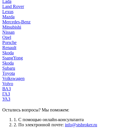
Lada
Land Rover
Lexus
Mazda
Mercedes-Benz
Mitsubishi
Nissan
Opel
Porsche
Renault
Skoda
SsangYong
Skoda
Subaru
Toyota
Volkswagen
Volvo
ВАЗ
ГАЗ
УАЗ
Остались вопросы? Мы поможем:
1.
С помощью онлайн-консультанта
2.
По электронной почте:
info@stsbroker.ru