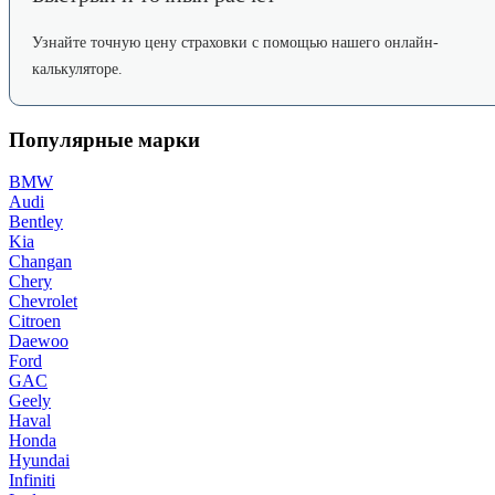
Узнайте точную цену страховки с помощью нашего онлайн-
калькуляторе.
Популярные марки
BMW
Audi
Bentley
Kia
Changan
Chery
Chevrolet
Citroen
Daewoo
Ford
GAC
Geely
Haval
Honda
Hyundai
Infiniti