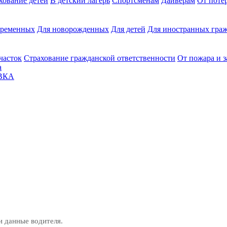
хование детей
В детский лагерь
Спортсменам
Дайверам
От поте
еременных
Для новорожденных
Для детей
Для иностранных граж
часток
Страхование гражданской ответственности
От пожара и 
а
ВКА
и данные водителя.