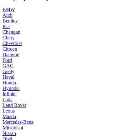
BMW
Audi
Bentley
Kia
Changan
Chery
Chevrolet
Citroen
Daewoo
Ford
GAC
Geely
Haval
Honda
Hyundai
Infiniti
Lada
Land Rover
Lexus
Mazda
Mercedes-Benz
Mitsubishi
Nissan
Opel