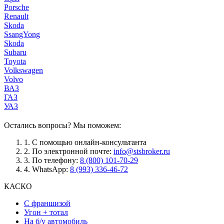
Porsche
Renault
Skoda
SsangYong
Skoda
Subaru
Toyota
Volkswagen
Volvo
ВАЗ
ГАЗ
УАЗ
Остались вопросы? Мы поможем:
1.
С помощью онлайн-консультанта
2.
По электронной почте:
info@stsbroker.ru
3.
По телефону:
8 (800) 101-70-29
4.
WhatsApp:
8 (993) 336-46-72
КАСКО
С франшизой
Угон + тотал
На б/у автомобиль