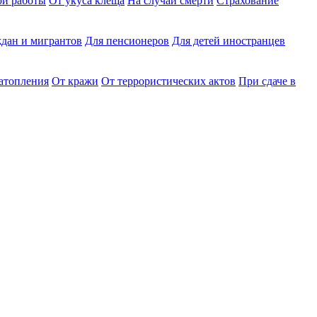
ри работы
От укуса клеща
На случай смерти
Страхование
дан и мигрантов
Для пенсионеров
Для детей иностранцев
затопления
От кражи
От террористических актов
При сдаче в