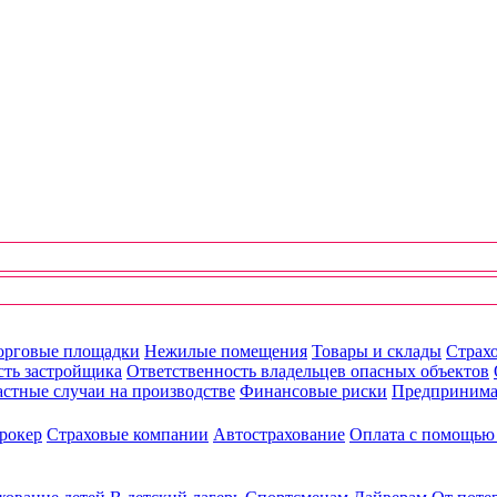
орговые площадки
Нежилые помещения
Товары и склады
Страхо
сть застройщика
Ответственность владельцев опасных объектов
стные случаи на производстве
Финансовые риски
Предпринима
рокер
Страховые компании
Автострахование
Оплата с помощь