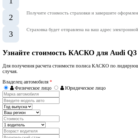
1
Получите стоимость страховки и завершите оформлени
2
Страховка будет отправлена на ваш адрес электронной
3
Узнайте стоимость КАСКО для Audi Q3
Для получения расчета стоимости полиса КАСКО по лидирующ
случая.
Владелец автомобиля
*
Физическое лицо
Юридическое лицо
Марка
автомобиля
Введите
модель
Год
авто
выпуска
Регион
Стоимость,
руб.
Водитель
Возраст
водителя
Водительский