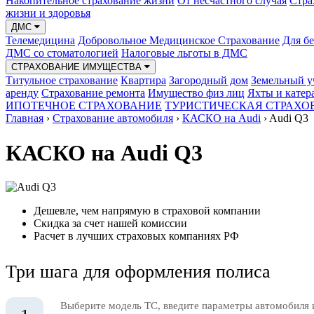
Накопительное страхование жизни
От несчастного случая
Стра
жизни и здоровья
ДМС
Телемедицина
Добровольное Медицинское Страхование
Для б
ДМС со стоматологией
Налоговые льготы в ДМС
СТРАХОВАНИЕ ИМУЩЕСТВА
Титульное страхование
Квартира
Загородный дом
Земельный у
аренду
Страхование ремонта
Имущество физ лиц
Яхты и катер
ИПОТЕЧНОЕ СТРАХОВАНИЕ
ТУРИСТИЧЕСКАЯ СТРАХО
Главная
›
Страхование автомобиля
›
КАСКО на Audi
›
Audi Q3
КАСКО на Audi Q3
Дешевле, чем напрямую в страховой компании
Скидка за счет нашей комиссии
Расчет в лучших страховых компаниях РФ
Три шага для оформления полиса
Выберите модель ТС, введите параметры автомобиля 