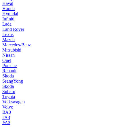
Haval
Honda
Hyundai
Infiniti
Lada
Land Rover
Lexus
Mazda
Mercedes-Benz
Mitsubishi
Nissan
Opel
Porsche
Renault
Skoda
SsangYong
Skoda
Subaru
Toyota
Volkswagen
Volvo
ВАЗ
ГАЗ
УАЗ