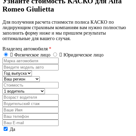
Узнайте стоимость КАСКО для Alfa
Romeo Giulietta
Для получения расчета стоимости полиса КАСКО по
лидирующим страховым компаниям вам нужно полностью
заполнить форму ниже и мы пришлем результаты
оптимальные для вашего случая.
Владелец автомобиля
*
Физическое лицо
Юридическое лицо
Марка
автомобиля
Введите
модель
Год
авто
выпуска
Регион
Стоимость,
руб.
Водитель
Возраст
водителя
Водительский
стаж
Ваше
Имя
Ваш
телефон
Ваш
E-
Персональные
Да
mail
данные