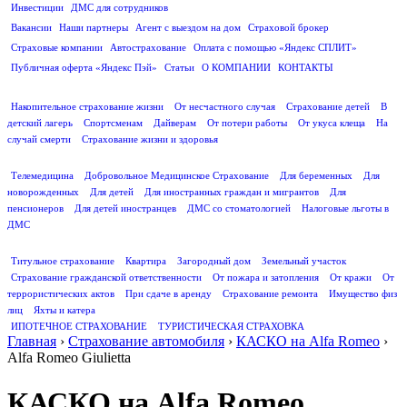
Инвестиции
ДМС для сотрудников
ПОЛЕЗНАЯ ИНФОРМАЦИЯ
Вакансии
Наши партнеры
Агент с выездом на дом
Страховой брокер
Страховые компании
Автострахование
Оплата с помощью «Яндекс СПЛИТ»
Публичная оферта «Яндекс Пэй»
Статьи
О КОМПАНИИ
КОНТАКТЫ
СТРАХОВАНИЕ ЖИЗНИ
Накопительное страхование жизни
От несчастного случая
Страхование детей
В
детский лагерь
Спортсменам
Дайверам
От потери работы
От укуса клеща
На
случай смерти
Страхование жизни и здоровья
ДМС
Телемедицина
Добровольное Медицинское Страхование
Для беременных
Для
новорожденных
Для детей
Для иностранных граждан и мигрантов
Для
пенсионеров
Для детей иностранцев
ДМС со стоматологией
Налоговые льготы в
ДМС
СТРАХОВАНИЕ ИМУЩЕСТВА
Титульное страхование
Квартира
Загородный дом
Земельный участок
Страхование гражданской ответственности
От пожара и затопления
От кражи
От
террористических актов
При сдаче в аренду
Страхование ремонта
Имущество физ
лиц
Яхты и катера
ИПОТЕЧНОЕ СТРАХОВАНИЕ
ТУРИСТИЧЕСКАЯ СТРАХОВКА
Главная
›
Страхование автомобиля
›
КАСКО на Alfa Romeo
›
Alfa Romeo Giulietta
КАСКО на Alfa Romeo