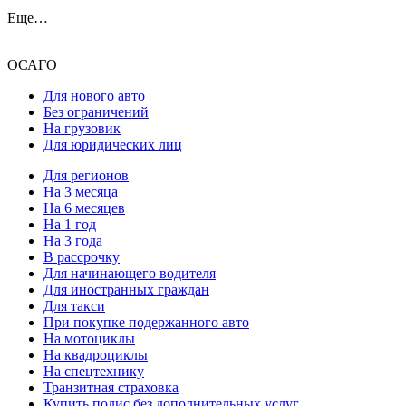
Еще…
ОСАГО
Для нового авто
Без ограничений
На грузовик
Для юридических лиц
Для регионов
На 3 месяца
На 6 месяцев
На 1 год
На 3 года
В рассрочку
Для начинающего водителя
Для иностранных граждан
Для такси
При покупке подержанного авто
На мотоциклы
На квадроциклы
На спецтехнику
Транзитная страховка
Купить полис без дополнительных услуг