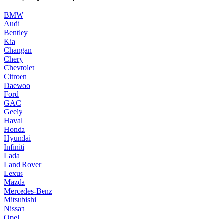
BMW
Audi
Bentley
Kia
Changan
Chery
Chevrolet
Citroen
Daewoo
Ford
GAC
Geely
Haval
Honda
Hyundai
Infiniti
Lada
Land Rover
Lexus
Mazda
Mercedes-Benz
Mitsubishi
Nissan
Opel