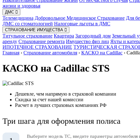
Накопительное страхование жизни
От несчастного случая
Стра
жизни и здоровья
ДМС
Телемедицина
Добровольное Медицинское Страхование
Для б
ДМС со стоматологией
Налоговые льготы в ДМС
СТРАХОВАНИЕ ИМУЩЕСТВА
Титульное страхование
Квартира
Загородный дом
Земельный у
аренду
Страхование ремонта
Имущество физ лиц
Яхты и катер
ИПОТЕЧНОЕ СТРАХОВАНИЕ
ТУРИСТИЧЕСКАЯ СТРАХО
Главная
›
Страхование автомобиля
›
КАСКО на Cadillac
›
Cadill
КАСКО на Cadillac STS
Дешевле, чем напрямую в страховой компании
Скидка за счет нашей комиссии
Расчет в лучших страховых компаниях РФ
Три шага для оформления полиса
Выберите модель ТС, введите параметры автомобиля 