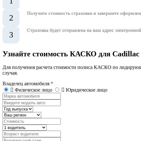
1
Получите стоимость страховки и завершите оформлени
2
Страховка будет отправлена на ваш адрес электронной
3
Узнайте стоимость КАСКО для Cadillac
Для получения расчета стоимости полиса КАСКО по лидирующ
случая.
Владелец автомобиля
*
Физическое лицо
Юридическое лицо
Марка
автомобиля
Введите
модель
Год
авто
выпуска
Регион
Стоимость,
руб.
Водитель
Возраст
водителя
Водительский