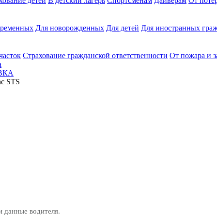
хование детей
В детский лагерь
Спортсменам
Дайверам
От поте
еременных
Для новорожденных
Для детей
Для иностранных граж
часток
Страхование гражданской ответственности
От пожара и 
а
ВКА
ac STS
и данные водителя.