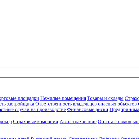
орговые площадки
Нежилые помещения
Товары и склады
Страхо
сть застройщика
Ответственность владельцев опасных объектов
стные случаи на производстве
Финансовые риски
Предпринима
рокер
Страховые компании
Автострахование
Оплата с помощь