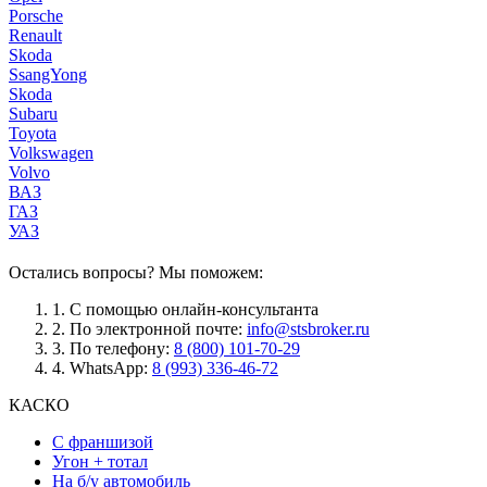
Porsche
Renault
Skoda
SsangYong
Skoda
Subaru
Toyota
Volkswagen
Volvo
ВАЗ
ГАЗ
УАЗ
Остались вопросы? Мы поможем:
1.
С помощью онлайн-консультанта
2.
По электронной почте:
info@stsbroker.ru
3.
По телефону:
8 (800) 101-70-29
4.
WhatsApp:
8 (993) 336-46-72
КАСКО
С франшизой
Угон + тотал
На б/у автомобиль