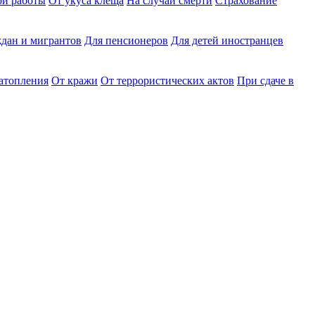
ри работы
От укуса клеща
На случай смерти
Страхование
дан и мигрантов
Для пенсионеров
Для детей иностранцев
затопления
От кражи
От террористических актов
При сдаче в