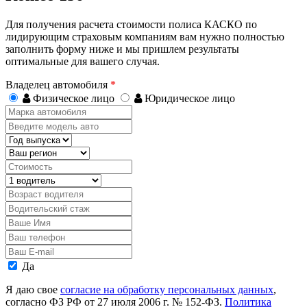
Для получения расчета стоимости полиса КАСКО по
лидирующим страховым компаниям вам нужно полностью
заполнить форму ниже и мы пришлем результаты
оптимальные для вашего случая.
Владелец автомобиля
*
Физическое лицо
Юридическое лицо
Марка
автомобиля
Введите
модель
Год
авто
выпуска
Регион
Стоимость,
руб.
Водитель
Возраст
водителя
Водительский
стаж
Ваше
Имя
Ваш
телефон
Ваш
E-
Персональные
Да
mail
данные
Я даю свое
согласие на обработку персональных данных
,
согласно ФЗ РФ от 27 июля 2006 г. № 152-ФЗ.
Политика