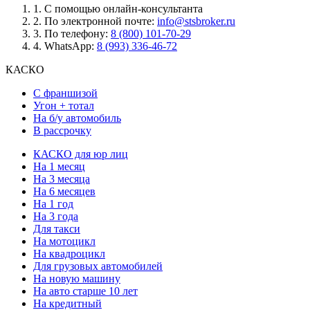
1.
С помощью онлайн-консультанта
2.
По электронной почте:
info@stsbroker.ru
3.
По телефону:
8 (800) 101-70-29
4.
WhatsApp:
8 (993) 336-46-72
КАСКО
С франшизой
Угон + тотал
На б/у автомобиль
В рассрочку
КАСКО для юр лиц
На 1 месяц
На 3 месяца
На 6 месяцев
На 1 год
На 3 года
Для такси
На мотоцикл
На квадроцикл
Для грузовых автомобилей
На новую машину
На авто старше 10 лет
На кредитный