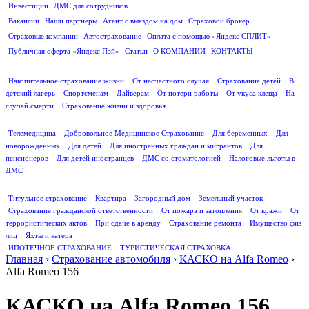
Инвестиции
ДМС для сотрудников
ПОЛЕЗНАЯ ИНФОРМАЦИЯ
Вакансии
Наши партнеры
Агент с выездом на дом
Страховой брокер
Страховые компании
Автострахование
Оплата с помощью «Яндекс СПЛИТ»
Публичная оферта «Яндекс Пэй»
Статьи
О КОМПАНИИ
КОНТАКТЫ
СТРАХОВАНИЕ ЖИЗНИ
Накопительное страхование жизни
От несчастного случая
Страхование детей
В
детский лагерь
Спортсменам
Дайверам
От потери работы
От укуса клеща
На
случай смерти
Страхование жизни и здоровья
ДМС
Телемедицина
Добровольное Медицинское Страхование
Для беременных
Для
новорожденных
Для детей
Для иностранных граждан и мигрантов
Для
пенсионеров
Для детей иностранцев
ДМС со стоматологией
Налоговые льготы в
ДМС
СТРАХОВАНИЕ ИМУЩЕСТВА
Титульное страхование
Квартира
Загородный дом
Земельный участок
Страхование гражданской ответственности
От пожара и затопления
От кражи
От
террористических актов
При сдаче в аренду
Страхование ремонта
Имущество физ
лиц
Яхты и катера
ИПОТЕЧНОЕ СТРАХОВАНИЕ
ТУРИСТИЧЕСКАЯ СТРАХОВКА
Главная
›
Страхование автомобиля
›
КАСКО на Alfa Romeo
›
Alfa Romeo 156
КАСКО на Alfa Romeo 156