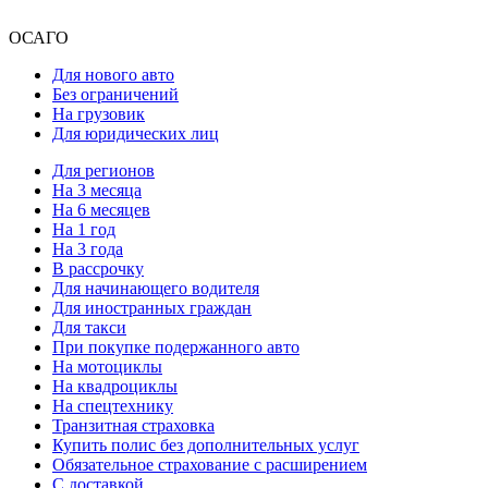
ОСАГО
Для нового авто
Без ограничений
На грузовик
Для юридических лиц
Для регионов
На 3 месяца
На 6 месяцев
На 1 год
На 3 года
В рассрочку
Для начинающего водителя
Для иностранных граждан
Для такси
При покупке подержанного авто
На мотоциклы
На квадроциклы
На спецтехнику
Транзитная страховка
Купить полис без дополнительных услуг
Обязательное страхование с расширением
С доставкой